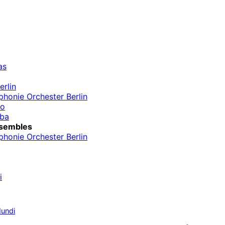
as
rlin
honie Orchester Berlin
go
uba
sembles
honie Orchester Berlin
i
undi