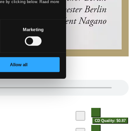
ore by clicking below. Raad more
Marketing
Allow all
CD Quality: $0.87