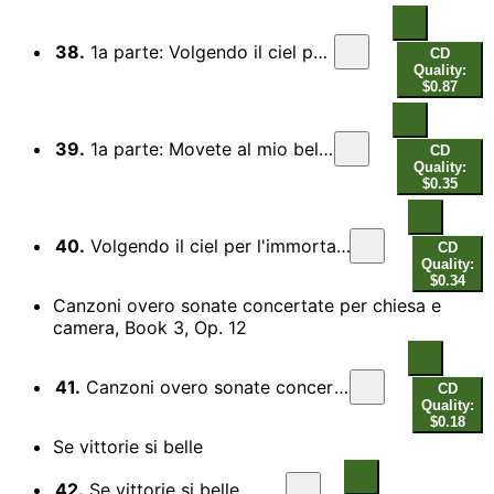
38.
1a parte: Volgendo il ciel per l'immortal sentiero
CD
Quality:
$0.87
39.
1a parte: Movete al mio bel suon le piante snelle
CD
Quality:
$0.35
40.
Volgendo il ciel per l'immortal sentiero… Movete al mio bel suon, 2a parte: Ballo
CD
Quality:
$0.34
Canzoni overo sonate concertate per chiesa e
camera, Book 3, Op. 12
41.
Canzoni overo sonate concertate per chiesa e camera, Book 3, Op. 12: Ballo detto Pollicio
CD
Quality:
$0.18
Se vittorie si belle
42.
Se vittorie si belle