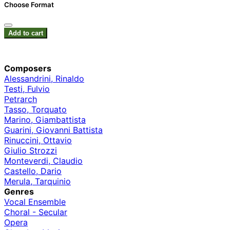
Choose Format
Add to cart
Composers
Alessandrini, Rinaldo
Testi, Fulvio
Petrarch
Tasso, Torquato
Marino, Giambattista
Guarini, Giovanni Battista
Rinuccini, Ottavio
Giulio Strozzi
Monteverdi, Claudio
Castello, Dario
Merula, Tarquinio
Genres
Vocal Ensemble
Choral - Secular
Opera