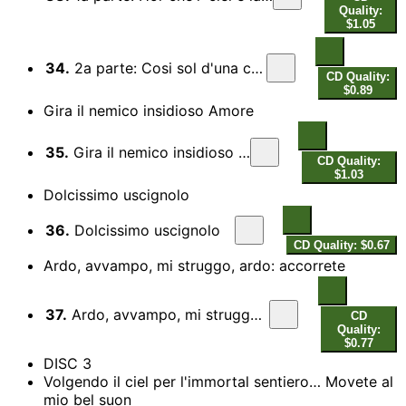
Quality:
$1.05
34.
2a parte: Cosi sol d'una chiara fonte viva
CD Quality:
$0.89
Gira il nemico insidioso Amore
35.
Gira il nemico insidioso Amore
CD Quality:
$1.03
Dolcissimo uscignolo
36.
Dolcissimo uscignolo
CD Quality: $0.67
Ardo, avvampo, mi struggo, ardo: accorrete
37.
Ardo, avvampo, mi struggo, ardo: accorrete
CD
Quality:
$0.77
DISC 3
Volgendo il ciel per l'immortal sentiero… Movete al
mio bel suon