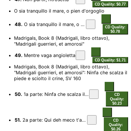
CD Quality: $0.77
O sia tranquillo il mare, o pien d'orgoglio
48.
O sia tranquillo il mare, o pien d'orgoglio
CD Quality:
$0.78
Madrigals, Book 8 (Madrigali, libro ottavo),
"Madrigali guerrieri, et amorosi"
49.
Mentre vaga angioletta
CD Quality: $1.71
Madrigals, Book 8 (Madrigali, libro ottavo),
"Madrigali guerrieri, et amorosi": Ninfa che scalza il
piede e sciolto il crine, SV 160
50.
1a parte: Ninfa che scalza il piede e sciolto il crine
CD
Quality:
$0.23
51.
2a parte: Qui deh meco t'arresta, ove di fiori
CD
Quality:
$0.26