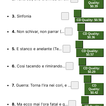
Quality:
$0.39
3.
Sinfonia
CD Quality: $0.56
4.
Non schivar, non parrar (Testo)
CD Quality:
$0.36
5.
E stanco e anelante (Testo)
CD Quality:
$0.57
6.
Cosi tacendo e rimirando (Testo)
CD Quality:
$0.29
7.
Guerra: Torna l'ira nei cori, e li trasporta (Testo)
CD
Quality:
$0.42
8.
Ma ecco mai l'ora fatal e giunta (Testo)