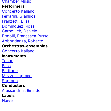
Chamber Music
Performers
Concerto Italiano
Ferrarini, Gianluca
Franzetti, Elisa
Dominguez, Rosa
Carnovich, Daniele
Ermolli, Francesca Russo
Abbondanza, Roberto
Orchestras-ensembles
Concerto Italiano
Instruments
Tenor
Bass
Baritone
Mezzo-soprano
Soprano
Conductors
Alessandrini, Rinaldo
Labels
Naive