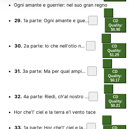
Ogni amante e guerrier: nel suo gran regno
29.
1a parte: Ogni amante e guerrier: nel suo gran regno
CD
Quality:
$0.90
30.
2a parte: Io che nell'otio nacqui e d'otio vissi
CD
Quality:
$1.29
31.
3a parte: Ma per qual ampio Egeo spieghi le vele
CD
Quality:
$0.17
32.
4a parte: Riedi, ch'al nostro ardor, ch'al nostro canto
CD
Quality:
$0.21
Hor che'l' ciel e la terra e'l vento tace
33.
1a parte: Hor che'l' ciel e la terra e'l vento tace
CD