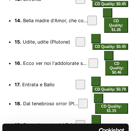
CD Quality: $0.45
14.
Bella madre d'Amor, che col bel ciglio (Pluto)
CD
Quality:
$1.26
15.
Udite, udite (Plutone)
CD Quality: $0.45
16.
Ecco ver noi l'addolorate squadre (Amor, Venus)
CD
Quality:
$0.46
17.
Entrata e Ballo
CD Quality: $0.79
18.
Dal tenebroso orror (Pluto)
CD Quality:
$1.15
19.
Seconda parte del Ballo
CD Quality: