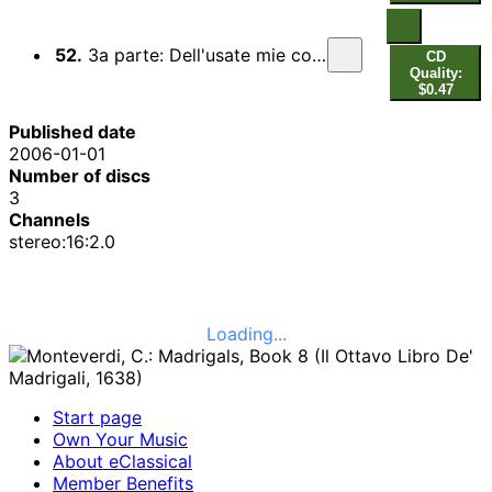
52.
3a parte: Dell'usate mie corde al suon potrai
CD
Quality:
$0.47
Published date
2006-01-01
Number of discs
3
Channels
stereo:16:2.0
Loading...
Start page
Own Your Music
About eClassical
Member Benefits