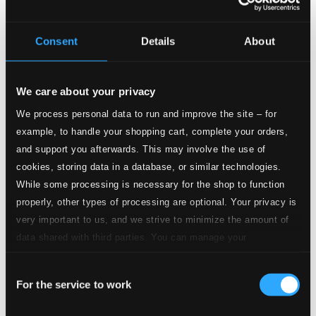
$0.28
20.
Ripresa dell' Entrata e Anima Ingrata sola
Consent
Details
About
CD Quality:
$1.12
DISC 2
Sinfonia
We care about your privacy
21.
Sinfonia
We process personal data to run and improve the site – for
CD Quality: $0.14
example, to handle your shopping cart, complete your orders,
Altri canti d'Amor, tenero arciero
and support you afterwards. This may involve the use of
cookies, storing data in a database, or similar technologies.
22.
Altri canti d'Amor, tenero arciero
CD Quality:
While some processing is necessary for the shop to function
$1.78
properly, other types of processing are optional. Your privacy is
Madrigals, Book 8 (Madrigali, libro ottavo), SV 146-
167, "Madrigali guerrieri, et amorosi"*
very important to us, and we strive to minimize the amount of
data shared with third parties. You can manage your
23.
1a parte: Non havea Febo ancora
preferences and read more by clicking below. Raad more on
CD Quality:
$0.26
Consent
privacy settings page
our
For the service to work
Selection
24.
2a parte: Amor, dicea, e'l pie - Part 3a parte: Si tra sdegnosi pianti
CD