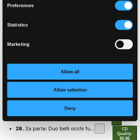
Quality:
Preferences
$0.59
Vago augelletto che cantando vai
Statistics
25.
Vago augelletto che cantando vai
CD Quality:
$1.03
Perche te'n fuggi, o Fillide?
Marketing
26.
Perche te'n fuggi, o Fillide?
CD Quality:
$1.08
Madrigals, Book 8 (Madrigali, libro ottavo),
Allow all
"Madrigali guerrieri, et amorosi": Altri canti di Marte
e di sua schiera, SV 155
Allow selection
27.
1a parte: Altri canti di Marte e di sua schiera
CD
Quality:
Deny
$0.76
28.
2a parte: Duo belli occhi fur l'armi, onde traffitta
CD
Quality:
$0.86