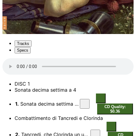
Tracks
Specs
DISC 1
Sonata decima settima a 4
1.
Sonata decima settima a 4
CD Quality:
$0.36
Combattimento di Tancredi e Clorinda
2.
Tancredi, che Clorinda un uomo stima (Testo)
CD