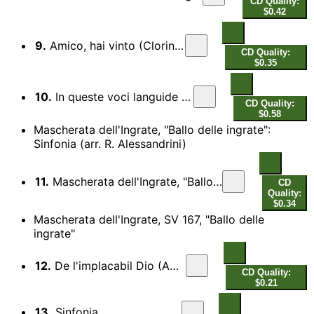
CD Quality:
$0.42
9.
Amico, hai vinto (Clorinda)
CD Quality:
$0.35
10.
In queste voci languide (Testo)
CD Quality:
$0.58
Mascherata dell'Ingrate, "Ballo delle ingrate":
Sinfonia (arr. R. Alessandrini)
11.
Mascherata dell'Ingrate, "Ballo delle ingrate": Sinfonia (arr. R. Alessandrini)
CD
Quality:
$0.34
Mascherata dell'Ingrate, SV 167, "Ballo delle
ingrate"
12.
De l'implacabil Dio (Amor)
CD Quality:
$0.21
13.
Sinfonia