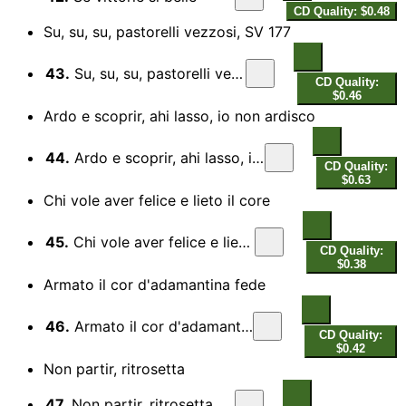
CD Quality: $0.48
Su, su, su, pastorelli vezzosi, SV 177
43.
Su, su, su, pastorelli vezzosi
CD Quality:
$0.46
Ardo e scoprir, ahi lasso, io non ardisco
44.
Ardo e scoprir, ahi lasso, io non ardisco
CD Quality:
$0.63
Chi vole aver felice e lieto il core
45.
Chi vole aver felice e lieto il core
CD Quality:
$0.38
Armato il cor d'adamantina fede
46.
Armato il cor d'adamantina fede
CD Quality:
$0.42
Non partir, ritrosetta
47.
Non partir, ritrosetta