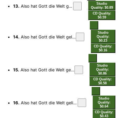
Studio
13.
Also hat Gott die Welt geliebt, BWV 68: No. 2, Mein gläubiges Herze (Live)
Quality: $0.89
CD Quality:
$0.59
Studio
14.
Also hat Gott die Welt geliebt, BWV 68: No. 3, Ich bin mit Petro nicht vermessen (Live)
Quality:
$0.23
CD Quality:
$0.16
Studio
15.
Also hat Gott die Welt geliebt, BWV 68: No. 4, Du bist geboren mir zugute (Live)
Quality:
$0.86
CD Quality:
$0.58
Studio
16.
Also hat Gott die Welt geliebt, BWV 68: No. 5, Wer an ihn gläubet, der wird nicht gerichtet (Live)
Quality:
$0.64
CD Quality:
$0.43