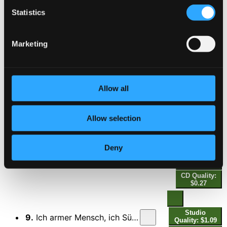
Studio
Statistics
Quality:
6.
Herr, gehe nicht ins Gericht mit deinem Knecht, BWV 105: No. 6, Nun, ich weiß, du wirst mir stillen, mein Gewissen, das mich plagt (Live)
$0.53
CD
Quality:
Marketing
$0.35
Ich armer Mensch, ich Sundenknecht, BWV 55
Studio
Allow all
7.
Ich armer Mensch, ich Sündenknecht, BWV 55: No. 1, Ich armer Mensch, ich Sündenknecht (Live)
Quality:
$1.44
CD Quality:
Allow selection
$0.96
Deny
Studio
8.
Ich armer Mensch, ich Sündenknecht, BWV 55: No. 2, Ich habe wider Gott gehandelt (Live)
Quality:
$0.40
CD Quality:
$0.27
Studio
9.
Ich armer Mensch, ich Sündenknecht, BWV 55: No. 3, Erbarme dich! (Live)
Quality: $1.09