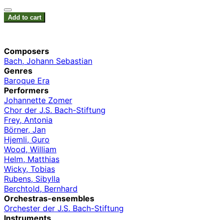
Add to cart
Composers
Bach, Johann Sebastian
Genres
Baroque Era
Performers
Johannette Zomer
Chor der J.S. Bach-Stiftung
Frey, Antonia
Börner, Jan
Hjemli, Guro
Wood, William
Helm, Matthias
Wicky, Tobias
Rubens, Sibylla
Berchtold, Bernhard
Orchestras-ensembles
Orchester der J.S. Bach-Stiftung
Instruments