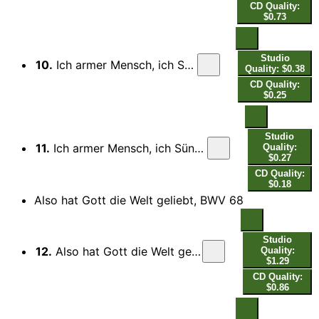
CD Quality:
$0.73
Studio
10.
Ich armer Mensch, ich Sündenknecht, BWV 55: No. 4, Erbarme dich! (Live)
Quality: $0.38
CD Quality:
$0.25
Studio
11.
Ich armer Mensch, ich Sündenknecht, BWV 55: No. 5, Bin ich gleich von dir gewichen (Live)
Quality:
$0.27
CD Quality:
$0.18
Also hat Gott die Welt geliebt, BWV 68
Studio
12.
Also hat Gott die Welt geliebt, BWV 68: No. 1, Also hat Gott die Welt geliebt (Live)
Quality:
$1.29
CD Quality:
$0.86