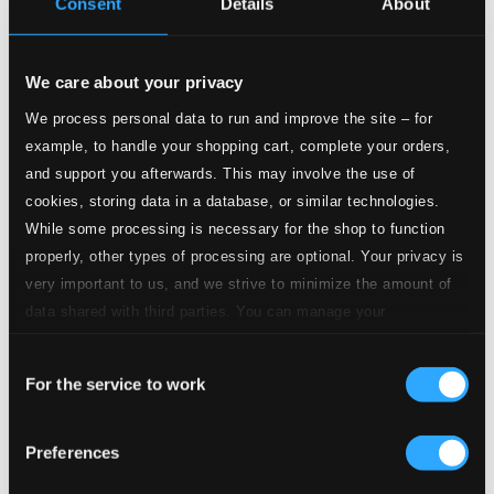
Consent
Details
About
Studio
Quality:
3.
Herr, gehe nicht ins Gericht mit deinem Knecht, BWV 105: No. 3, Wie zittern und wanken der Sünder Gedanken (Live)
$1.65
We care about your privacy
CD
Quality:
We process personal data to run and improve the site – for
$1.10
example, to handle your shopping cart, complete your orders,
and support you afterwards. This may involve the use of
Studio
cookies, storing data in a database, or similar technologies.
Quality:
4.
Herr, gehe nicht ins Gericht mit deinem Knecht, BWV 105: No. 4, Wohl aber dem, der seinen Bürgen weiß (Live)
While some processing is necessary for the shop to function
$0.54
CD
properly, other types of processing are optional. Your privacy is
Quality:
very important to us, and we strive to minimize the amount of
$0.36
data shared with third parties. You can manage your
preferences and read more by clicking below. Raad more on
Studio
Consent
privacy settings page
our
Quality:
5.
Herr, gehe nicht ins Gericht mit deinem Knecht, BWV 105: No. 5, Kann ich nur Jesum mir zum Freunde machen (Live)
For the service to work
$1.47
Selection
CD
Quality:
$0.98
Preferences