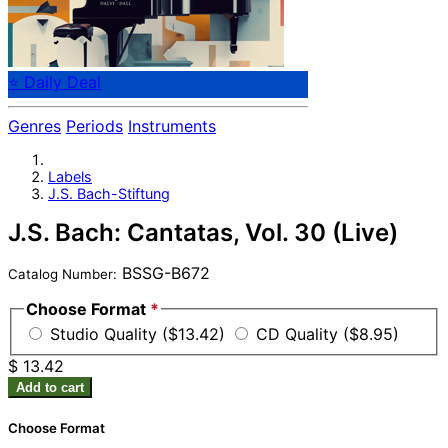
⭐ Daily Deal
Genres
Periods
Instruments
Labels
J.S. Bach-Stiftung
J.S. Bach: Cantatas, Vol. 30 (Live)
BSSG-B672
Catalog Number:
Choose Format
*
Studio Quality ($13.42)
CD Quality ($8.95)
$ 13.42
Add to cart
Choose Format