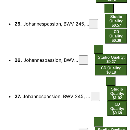
Studio
Quality:
25.
Johannespassion, BWV 245, Pt. 2: Allda kreuzigten sie ihn - Schreibe nicht, der Jüden König - Pilatus antwortet (Live)
$0.57
CD
Quality:
$0.38
Studio Quality:
26.
Johannespassion, BWV 245, Pt. 2: In meines Herzens Grunde (Live)
$0.27
CD Quality:
$0.18
Studio
Quality:
27.
Johannespassion, BWV 245, Pt. 2: Die Kriegsknechte aber - Lasset uns den nicht zerteilen - Auf daß erfüllet würde die Schrift (Live)
$1.02
CD
Quality:
$0.68
Studio Quality: