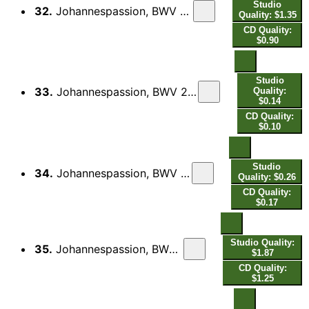
Studio
32.
Johannespassion, BWV 245, Pt. 2: Mein teurer Heiland, laß dich fragen (Live)
Quality: $1.35
CD Quality:
$0.90
Studio
33.
Johannespassion, BWV 245, Pt. 2: Und siehe da, der Vorhang im Tempel zerriß (Live)
Quality:
$0.14
CD Quality:
$0.10
Studio
34.
Johannespassion, BWV 245, Pt. 2: Mein Herz, in dem die ganze Welt (Live)
Quality: $0.26
CD Quality:
$0.17
Studio Quality:
35.
Johannespassion, BWV 245, Pt. 2: Zerfließe, mein Herze (Live)
$1.87
CD Quality:
$1.25