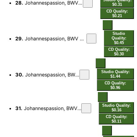
28.
Johannespassion, BWV 245, Pt. 2: Er nahm alles wohl in acht (Live)
$0.31
CD Quality:
$0.21
Studio
29.
Johannespassion, BWV 245, Pt. 2: Und von Stund an nahm sie der Jünger (Live)
Quality:
$0.45
CD Quality:
$0.30
Studio Quality:
30.
Johannespassion, BWV 245, Pt. 2: Es ist vollbracht (Live)
$1.44
CD Quality:
$0.96
Studio Quality:
31.
Johannespassion, BWV 245, Pt. 2: Und neiget das Haupt (Live)
$0.16
CD Quality:
$0.11