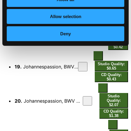
CD Quality:
$0.26
Allow selection
Studio
Quality:
18.
Johannespassion, BWV 245, Pt. 2: Da sprach Pilatus zu ihm - Nicht diesen, sondern Barrabam - Barrabas aber war ein Mörder (Live)
$0.63
Deny
CD
Quality:
$0.42
Studio Quality:
19.
Johannespassion, BWV 245, Pt. 2: Betrachte, meine Seel' (Live)
$0.65
CD Quality:
$0.43
Studio
20.
Johannespassion, BWV 245, Pt. 2: Erwäge, wie sein blutgefärbter Rücken (Live)
Quality:
$2.07
CD Quality:
$1.38