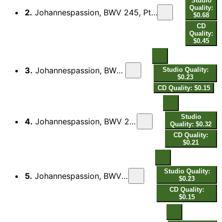
Studio
Quality:
2.
Johannespassion, BWV 245, Pt. 1: Jesus ging mit seinen Jüngern - Jesum von Nazareth - Jesus spricht zu ihnen - Jesum von Nazareth - Jesus antwortete (Live)
$0.68
CD
Quality:
$0.45
3.
Johannespassion, BWV 245, Pt. 1: O große Lieb (Live)
Studio Quality:
$0.23
CD Quality: $0.15
Studio
4.
Johannespassion, BWV 245, Pt. 1: Auf daß das Wort erfüllet würde (Live)
Quality: $0.32
CD Quality:
$0.21
Studio Quality:
5.
Johannespassion, BWV 245, Pt. 1: Dein Will gescheh (Live)
$0.23
CD Quality:
$0.15