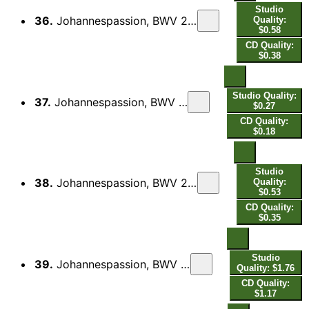
Studio
36.
Johannespassion, BWV 245, Pt. 2: Die Jüden aber, dieweil es der Rüsttag war (Live)
Quality:
$0.58
CD Quality:
$0.38
Studio Quality:
37.
Johannespassion, BWV 245, Pt. 2: O hilf, Christe, Gottes Sohn (Live)
$0.27
CD Quality:
$0.18
Studio
38.
Johannespassion, BWV 245, Pt. 2: Darnach bat Pilatum Joseph von Arimathia (Live)
Quality:
$0.53
CD Quality:
$0.35
Studio
39.
Johannespassion, BWV 245, Pt. 2: Ruht wohl, ihr heiligen Gebeine (Live)
Quality: $1.76
CD Quality:
$1.17