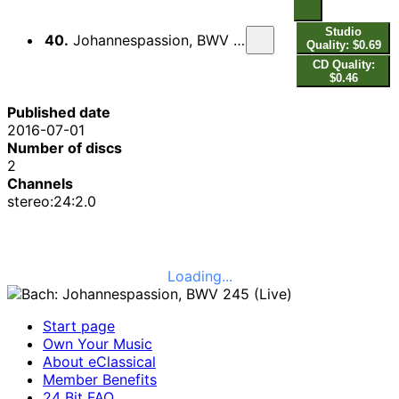
Studio
40.
Johannespassion, BWV 245, Pt. 2: Ach Herr, laß dein lieb Engelein (Live)
Quality: $0.69
CD Quality:
$0.46
Published date
2016-07-01
Number of discs
2
Channels
stereo:24:2.0
Loading...
Start page
Own Your Music
About eClassical
Member Benefits
24 Bit FAQ