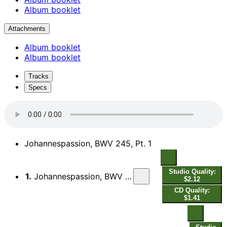
Album booklet
Attachments
Album booklet
Album booklet
Tracks
Specs
Johannespassion, BWV 245, Pt. 1
Studio Quality:
1.
Johannespassion, BWV 245, Pt. 1: Herr, unser Herrscher (Live)
$2.12
CD Quality:
$1.41