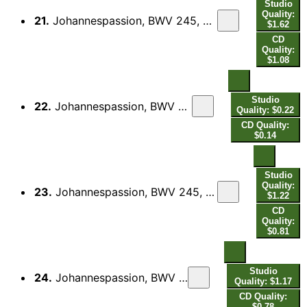
Studio
Quality:
21.
Johannespassion, BWV 245, Pt. 2: Und die Kriegsknechte flochten eine Krone - Sei gegrüßet, lieber Jüdenkönig - Und gaben ihm Backenstreiche - Kreuzige, kreuzige - Pilatus sprach zu ihnen - Wir haben ein Gesetz - Da Pilatus das Wort hörete (Live)
$1.62
CD
Quality:
$1.08
Studio
22.
Johannespassion, BWV 245, Pt. 2: Durch dein Gefängnis, Gottes Sohn (Live)
Quality: $0.22
CD Quality:
$0.14
Studio
Quality:
23.
Johannespassion, BWV 245, Pt. 2: Die Jüden aber schrieen und sprachen - Lässest du diesen los - Da Pilatus das Wort hörete - Weg, weg mit dem - Spricht Pilatus zu ihnen - Wir haben keinen König - Da überantwortete er ihn (Live)
$1.22
CD
Quality:
$0.81
Studio
24.
Johannespassion, BWV 245, Pt. 2: Eilt, ihr angefochtnen Seelen (Live)
Quality: $1.17
CD Quality:
$0.78