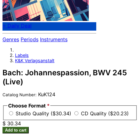
⭐ Daily Deal
Genres
Periods
Instruments
Labels
K&K Verlagsanstalt
Bach: Johannespassion, BWV 245
(Live)
KuK124
Catalog Number:
Choose Format
*
Studio Quality ($30.34)
CD Quality ($20.23)
$ 30.34
Add to cart