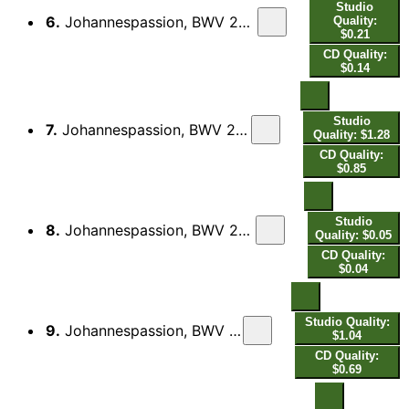
Studio
6.
Johannespassion, BWV 245, Pt. 1: Die Schar aber und der Oberhauptmann (Live)
Quality:
$0.21
CD Quality:
$0.14
Studio
7.
Johannespassion, BWV 245, Pt. 1: Von den Stricken meiner Sünden (Live)
Quality: $1.28
CD Quality:
$0.85
Studio
8.
Johannespassion, BWV 245, Pt. 1: Simon Petrus aber folgete Jesu nach (Live)
Quality: $0.05
CD Quality:
$0.04
Studio Quality:
9.
Johannespassion, BWV 245, Pt. 1: Ich folge dir gleichfalls (Live)
$1.04
CD Quality:
$0.69